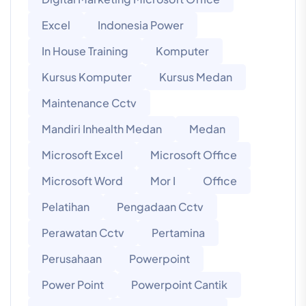
Excel
Indonesia Power
In House Training
Komputer
Kursus Komputer
Kursus Medan
Maintenance Cctv
Mandiri Inhealth Medan
Medan
Microsoft Excel
Microsoft Office
Microsoft Word
Mor I
Office
Pelatihan
Pengadaan Cctv
Perawatan Cctv
Pertamina
Perusahaan
Powerpoint
Power Point
Powerpoint Cantik