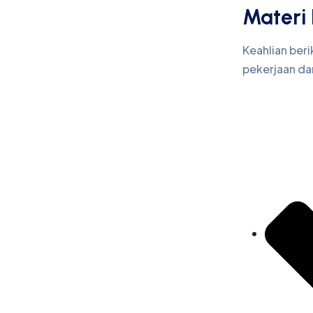
Materi 
Keahlian ber
pekerjaan dan