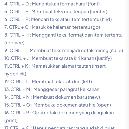
4. CTRL + D : Menentukan format huruf (font)
5. CTRL + E : Membuat teks rata tengah (center)
6. CTRL + F : Mencari teks atau item tertentu (find)
7. CTRL + G : Masuk ke halaman tertentu (go)
8. CTRL + H : Mengganti teks, format dan item tertentu
(replace)
9. CTRL + I : Membuat teks menjadi cetak miring (italic)
10.CTRL + J : Membuat teks rata kiri kanan (justify)
11.CTRL + K : Memasukkan alamat tautan (insert
hyperlink)
12.CTRL + L : Membuat teks rata kiri (left)
13.CTRL + M : Menggeser paragraf ke kanan
14.CTRL + N : Membuat dokumen baru (new)
15.CTRL + O : Membuka dokumen atau file (open)
16.CTRL + P : Opsi cetak dokumen yang diinginkan
(print)
17.CTRL + Q : Hapus pengaturan yang sudah dibuat