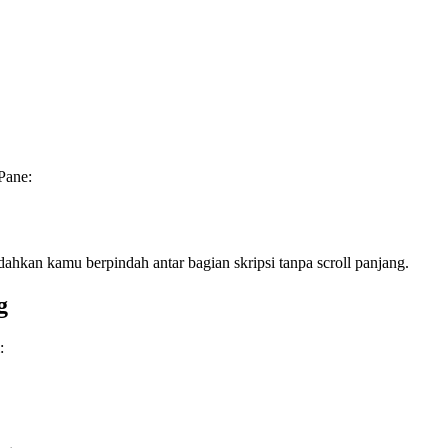
Pane:
ahkan kamu berpindah antar bagian skripsi tanpa scroll panjang.
g
: